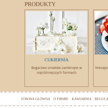
PRODUKTY
ATIER
CUKIERNIA
zekoladę z
Bogactwo smaków zamknięte w
Niezapo
tkami
najróżniejszych formach
STRONA GŁÓWNA
O FIRMIE
KAWIARNIA
REGUL