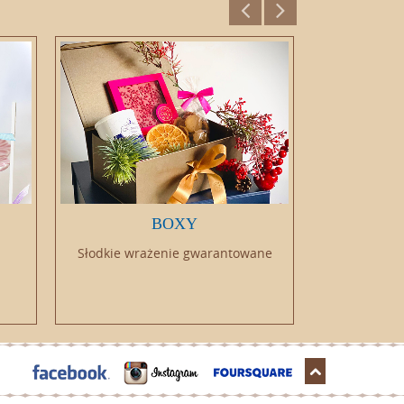
BOXY
JARZYN
Słodkie wrażenie gwarantowane
Połączyliśmy
orygin