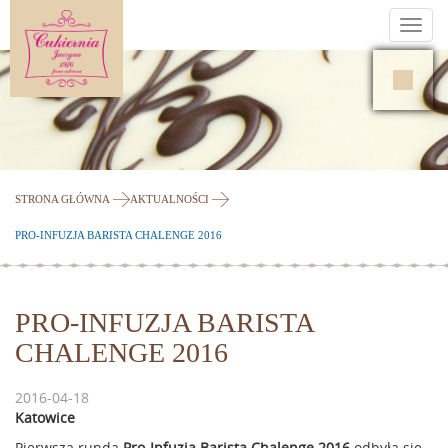
Toggl
navig
STRONA GŁÓWNA
AKTUALNOŚCI
PRO-INFUZJA BARISTA CHALENGE 2016
PRO-INFUZJA BARISTA
CHALENGE 2016
2016-04-18
Katowice
Pierwsza runda
Pro-Infuzja Barista Chalenge 2016
odbyła się