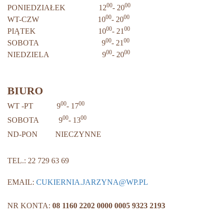
00
00
PONIEDZIAŁEK 12
- 20
00
00
WT-CZW 10
- 20
00
00
PIĄTEK 10
- 21
00
00
SOBOTA 9
- 21
00
0
0
NIEDZIELA 9
- 20
BIURO
00
00
WT -PT 9
- 17
00
00
SOBOTA 9
- 13
ND-PON NIECZYNNE
TEL.: 22 729 63 69
EMAIL:
CUKIERNIA.JARZYNA@WP.PL
NR KONTA:
08 1160 2202 0000 0005 9323 2193