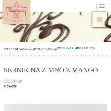
Toggl
navig
SERNIK NA ZIMNO Z MANGO
STRONA GŁÓWNA
AKTUALNOŚCI
SERNIK NA ZIMNO Z MANGO
2022-04-28
Nowość!